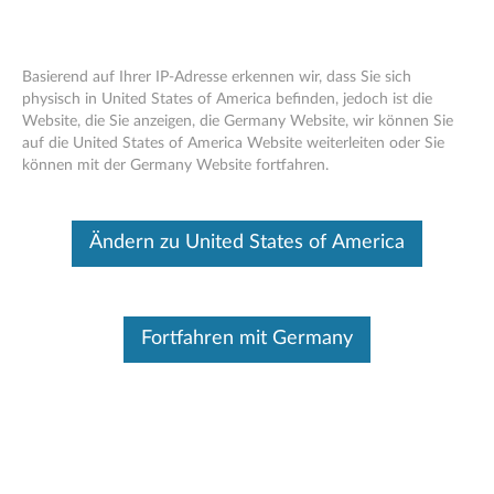
Basierend auf Ihrer IP-Adresse erkennen wir, dass Sie sich
physisch in United States of America befinden, jedoch ist die
Website, die Sie anzeigen, die Germany Website, wir können Sie
Start
Leitfäden und Handbücher
auf die United States of America Website weiterleiten oder Sie
können mit der Germany Website fortfahren.
Skip to content
Lenovo has best practices in response to the Intel® Xeon®
Ändern zu United States of America
uncorrectable memory error handling on Gen 1 and Gen 2 or “H”
SKUs of Gen 3 Xeon® Scalable processors.
Learn More
Fortfahren mit Germany
SR590 (ThinkSystem) - Type 7X99
Produkt ändern