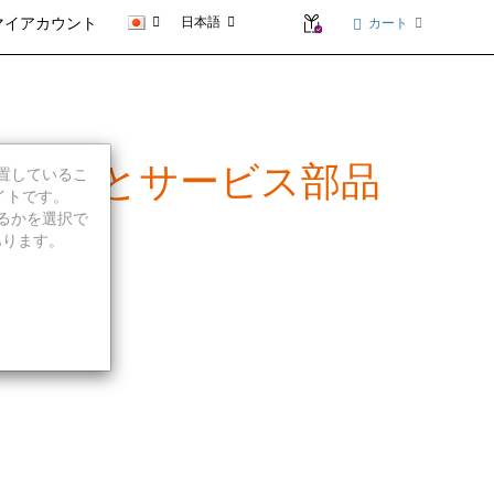
日本語
カート
マイアカウント
- 製品の概要とサービス部品
に位置しているこ
イトです。
続行するかを選択で
あります。