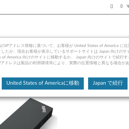
Thunderbolt 4 ドック 
IPアドレス情報に基づいて、お客様が United States of America 
したが、現在お客様が表示しているサポートサイトは Japan 向けのサ
tates of America 向けのサイトに移動するか、 Japan 向けのサイトで
IPアドレスは製品の利用環境等により、実際の位置情報と異なる場合が
United States of Americaに移動
Japan で続行