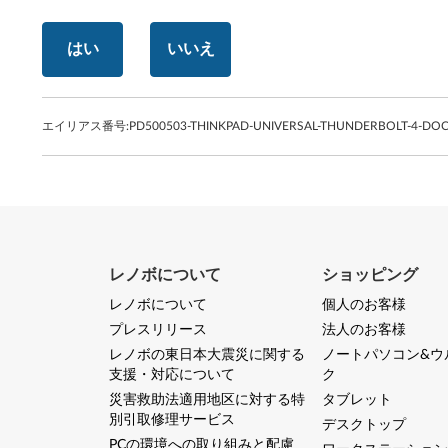
はい
いいえ
エイリアス番号:
PD500503-THINKPAD-UNIVERSAL-THUNDERBOLT-4-DOC
レノボについて
ショッピング
レノボについて
個人のお客様
プレスリリース
法人のお客様
レノボの東日本大震災に関する
ノートパソコン&ウ
支援・対応について
ク
災害救助法適用地区に対する特
タブレット
別引取修理サービス
デスクトップ
PCの環境への取り組みと配慮