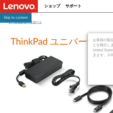
ショップ
サポート
Skip to content
データセンターサポート
ThinkPad ユニバーサル 
お客様の製品の
とを検出しま
United S
きます。※